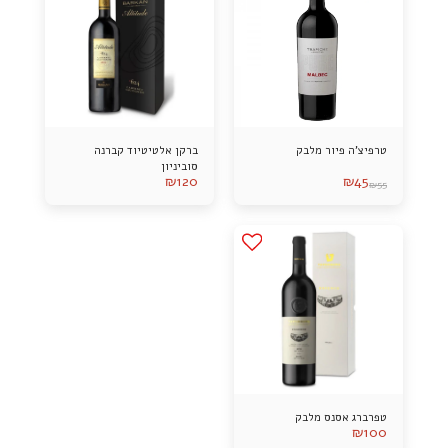
טרפיצ'ה פיור מלבק
ברקן אלטיטיוד קברנה
סוביניון
₪
120
₪
45
₪
55
טפרברג אסנס מלבק
₪
100