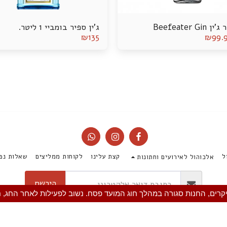
Beefeater Gi
ג'ין ספיר בומביי 1 ליטר.
₪
135
₪
99.
ל
קצת עלינו
לקוחות ממליצים
שאלות נפו
אלכוהול לאירועים וחתונות
הירשם
יקרים, החנות סגורה במהלך חוג המועד פסח. נשוב לפעילות לאחר החג, 
זכויות יוצרים © 2026 כל הזכויות שמורות -
לי לה לו משקאות
תנאי שימוש
|
נגישות