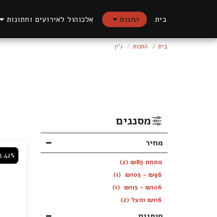
בית
החנות
אלכוהול לאירועים וחתונות
בית
החנות
ג'ין
מסננים
מחיר
3.42%
מתחת
85
₪
(2)
(1)
₪
105
-
₪
96
(1)
₪
115
-
₪
106
116
₪
ומעל
(2)
מותגים