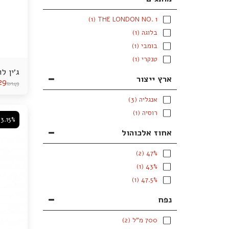
(1)
THE LONDON NO. 1
בלוגה
(1)
בומבי
(1)
טנקרי
(1)
ג׳ין לו
ארץ ייצור
29
₪
149
אנגליה
(3)
רוסיה
(1)
3.15%
אחוז אלכוהול
(2)
47%
(1)
43%
(1)
47.5%
נפח
700 מ"ל
(2)