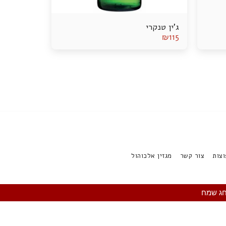
ג'ין טנקרי
₪
115
צות
צור קשר
מגזין אלכוהול
חג שמח