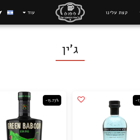
קצת עלינו
עוד
ג'ין
-15.73%
-1