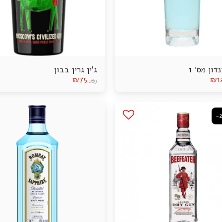
נדון מס׳ 1
ג’ין גרין בבון
₪
75
₪
1
₪
89
-2