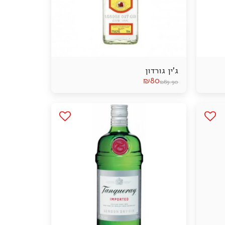
ג'ין גורדון
₪
80
₪
89.90