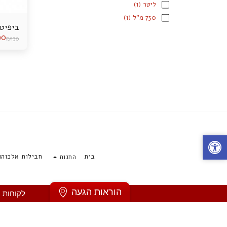
ליטר
(1)
750 מ"ל
(1)
ביפיטר ג'ין n
90
₪
130
בית
חבילות אלכוהו
החנות
הוראות הגעה
לקוחות 