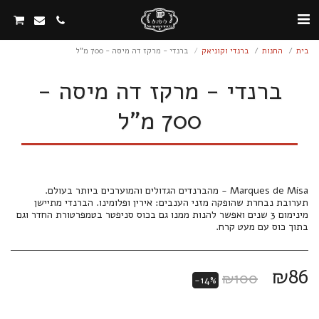
בית
החנות
ברנדי וקוניאק
ברנדי - מרקז דה מיסה - 700 מ"ל
ברנדי - מרקז דה מיסה -
700 מ"ל
Marques de Misa - מהברנדים הגדולים והמוערכים ביותר בעולם.
תערובת נבחרת שהופקה מזני הענבים: אירין ופלומינו. הברנדי מתיישן
מינימום 3 שנים ואפשר להנות ממנו גם בכוס סניפטר בטמפרטורת החדר וגם
בתוך כוס עם מעט קרח.
₪
86
₪
100
-14%