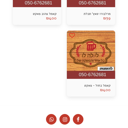
מרלבורו טאץ' תכלת
קאמל צהוב פאקט
₪
400
₪
39
קאמל כחול - פאקט
₪
400