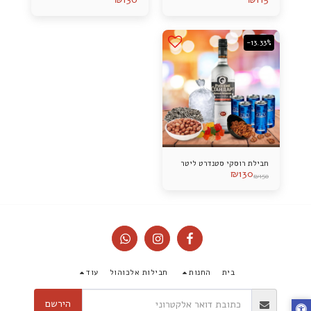
-13.33%
חבילת רוסקי סטנדרט ליטר
₪
130
₪
150
בית
החנות
חבילות אלכוהול
עוד
הירשם