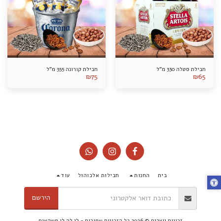
חבילת סטלה 330 מ"ל
חבילת קורונה 355 מ"ל
₪
75
₪
65
בית
החנות
חבילות אלכוהול
עוד
הירשם
זכויות יוצרים © 2026 כל הזכויות שמורות -
לי לה לו משקאות