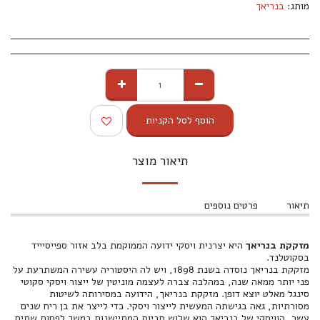
מותג:
בנריאך
הוסף לסל הקניות
תיאור מוצר
תיאור
פרטים נוספים
מזקקת בנריאך
היא יצרנית ויסקי ידועה הממוקמת בלב אזור ספייסיייד
בסקוטלנד.
מזקקת בנריאך נוסדה בשנת 1898, ויש לה היסטוריה עשירה המשתרעת על
פני יותר ממאה שנה, במהלכה צברה לעצמה מוניטין של ייצור ויסקי סקוטי
סינגל מאלט יוצא דופן. מזקקת בנריאך, הידועה במסירותה לשיטות
מסורתיות, גאה בגישתה המעשית לייצור ויסקי. כדי לייצר את בן ריח שנים
עשר, הוויסקי של בנריאך הוא שלוש חביות המתיישנות במשך לפחות שתים