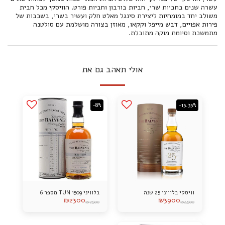
עשרה שנים בחביות שרי, חביות בורבון וחביות פורט. הוויסקי מכל חבית
משולב יחד במומחיות ליצירת סינגל מאלט חלק ועשיר בשרי, בשכבות של
פירות אפויים, דבש מייפל וקקאו, מאוזן בצורה מושלמת עם סולטנה
מתמשכת וסיומת מוקה מתובלת.
אולי תאהב גם את
-8%
-13.33%
וויסקי בלוויני 25 שנה
בלוויני TUN 1509 מספר 6
₪
2300
₪
3900
₪
2500
₪
4500