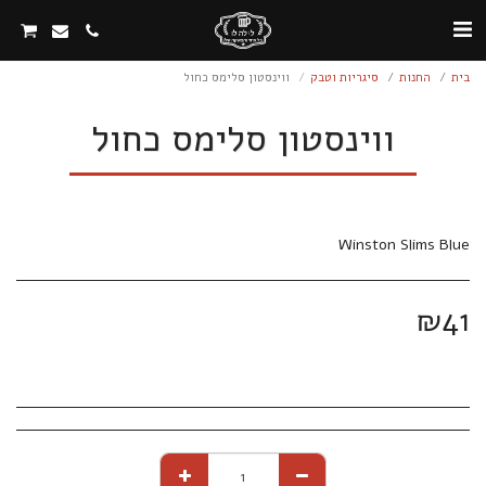
בית
החנות
סיגריות וטבק
ווינסטון סלימס כחול
ווינסטון סלימס כחול
Winston Slims Blue
₪
41