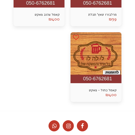
מרלבורו טאץ' תכלת
קאמל צהוב פאקט
₪
400
₪
39
קאמל כחול - פאקט
₪
400