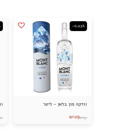
%
-11.03%
וודקה מון בלאן - ליטר
וו
₪
129
40
₪
145