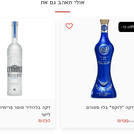
אולי תאהב גם את
-17.08
דקה ״לוקס״ בלו סטורם
ליטר
₪
230
₪
199
₪
2