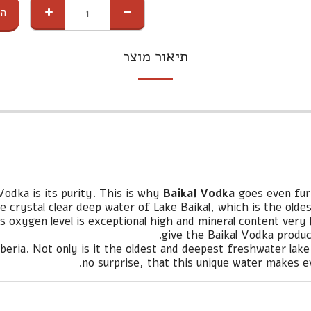
הו
תיאור מוצר
dka is its purity. This is why
Baikal Vodka
goes even fur
 crystal clear deep water of Lake Baikal, which is the olde
oxygen level is exceptional high and mineral content very lo
give the Baikal Vodka produ
Siberia. Not only is it the oldest and deepest freshwater lake
no surprise, that this unique water makes e