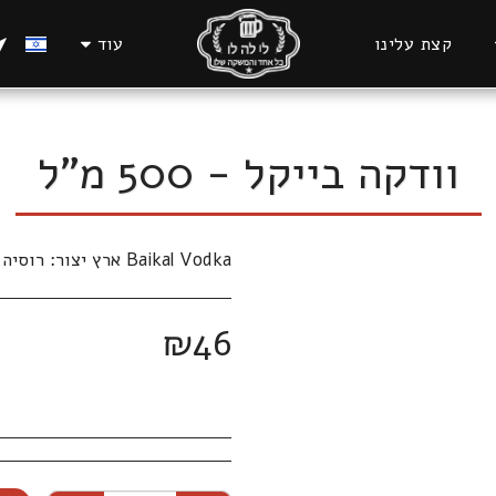
קצת עלינו
עוד
וודקה בייקל - 500 מ"ל
Baikal Vodka ארץ יצור: רוסיה | אחוז אלכוהול: 40%
₪
46