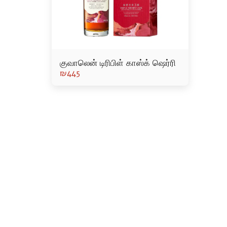
குவாலென் டிரிபிள் காஸ்க் ஷெர்ரி
₪
445