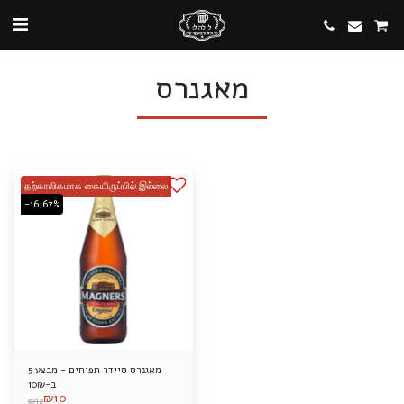
מאגנרס
தற்காலிகமாக கையிருப்பில் இல்லை
-16.67%
מאגנרס סיידר תפוחים - מבצע 5
ב-10₪
₪
10
₪
12