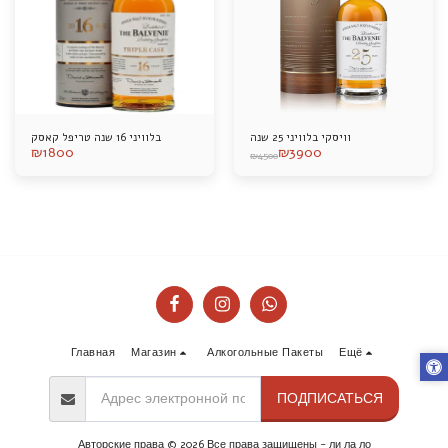
וויסקי בלוויני 25 שנה
בלוויני 16 שנה טריפל קאסק
₪
1800
₪
3900
₪
4500
Главная
Магазин
Алкогольные Пакеты
Ещё
ПОДПИСАТЬСЯ
Авторские права © 2026 Все права защищены -
ли ла ло