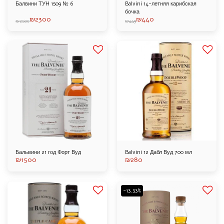
Балвини ТУН 1509 № 6
Balvini 14-летняя карибская
бочка
₪
2300
₪
440
₪
2500
₪
449
Бальвини 21 год Форт Вуд
Balvini 12 Дабл Вуд 700 мл
₪
1500
₪
280
-13.33%